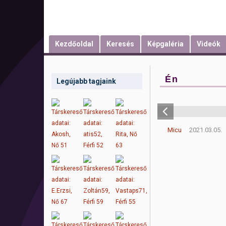
Kezdőoldal
Keresés
Képgaléria
Videók
Én
Legújabb tagjaink
Micu
2021.03.05.