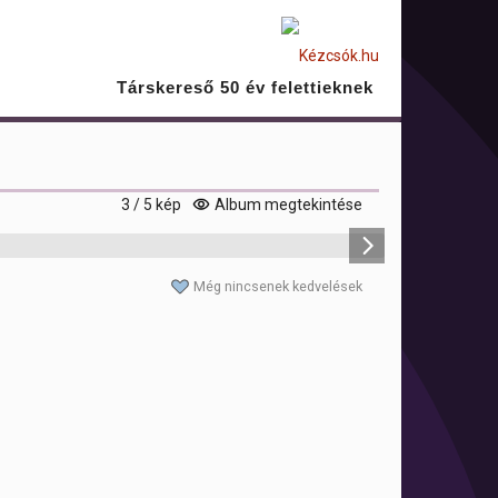
Társkereső 50 év felettieknek
3 / 5 kép
Album megtekintése
Még nincsenek kedvelések