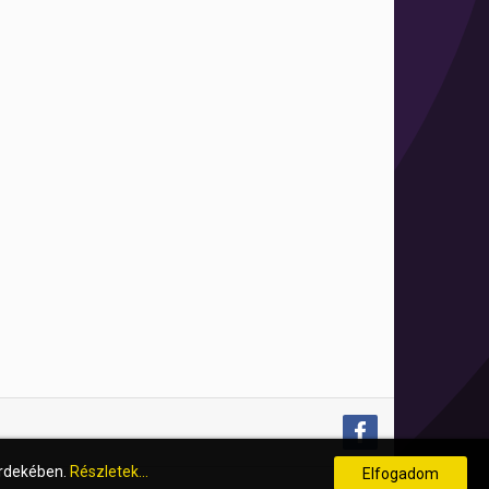
érdekében.
Részletek...
Elfogadom