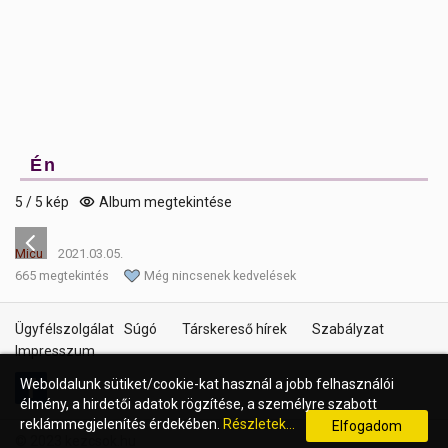
Én
5 / 5 kép
Album megtekintése
Micu
2021.03.05.
665 megtekintés
Még nincsenek kedvelések
Ügyfélszolgálat
Súgó
Társkereső hírek
Szabályzat
Impresszum
Weboldalunk sütiket/cookie-kat használ a jobb felhasználói
élmény, a hirdetői adatok rögzítése, a személyre szabott
reklámmegjelenítés érdekében.
Részletek...
Elfogadom
© 2023 kezcsok.hu