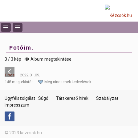
Fotóim.
3 / 3 kép
Album megtekintése
Tibcsi
2022.01.09.
148 megtekintés
Még nincsenek kedvelések
Ügyfélszolgálat
Súgó
Társkereső hírek
Szabályzat
Impresszum
© 2023 kezcsok.hu