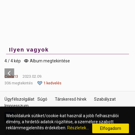
Ilyen vagyok
4 / 4 kép
Album megtekintése
Csilla13
2023.02.09.
306 megtekintés
1 kedvelés
Ügyfélszolgálat
Súgó
Társkereső hírek
Szabályzat
Impresszum
Weboldalunk sütiket/cookie-kat használ a jobb felhasználói
élmény, a hirdetői adatok rögzítése, a személyre szabott
reklámmegjelenítés érdekében.
Részletek...
Elfogadom
© 2023 kezcsok.hu