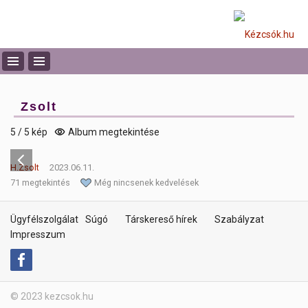
Zsolt
5 / 5 kép
Album megtekintése
H.Zsolt
2023.06.11.
71 megtekintés
Még nincsenek kedvelések
Ügyfélszolgálat
Súgó
Társkereső hírek
Szabályzat
Impresszum
© 2023 kezcsok.hu