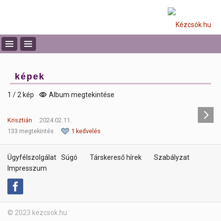
képek
1 / 2 kép
Album megtekintése
Krisztián
2024.02.11.
133 megtekintés
1 kedvelés
Ügyfélszolgálat
Súgó
Társkereső hírek
Szabályzat
Impresszum
© 2023 kezcsok.hu