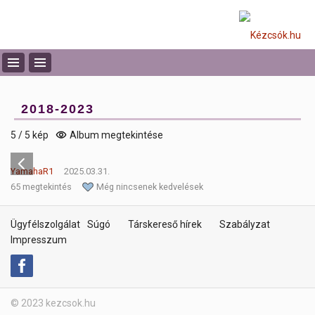
2018-2023
5 / 5 kép
Album megtekintése
YamahaR1
2025.03.31.
65 megtekintés
Még nincsenek kedvelések
Ügyfélszolgálat
Súgó
Társkereső hírek
Szabályzat
Impresszum
© 2023 kezcsok.hu