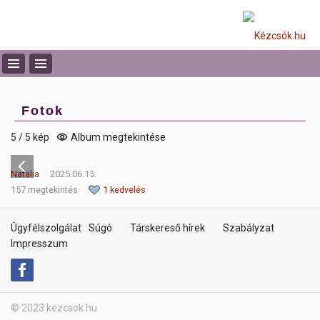
Fotok
5 / 5 kép
Album megtekintése
Natalia
2025.06.15.
157 megtekintés
1 kedvelés
Ügyfélszolgálat
Súgó
Társkereső hírek
Szabályzat
Impresszum
© 2023 kezcsok.hu