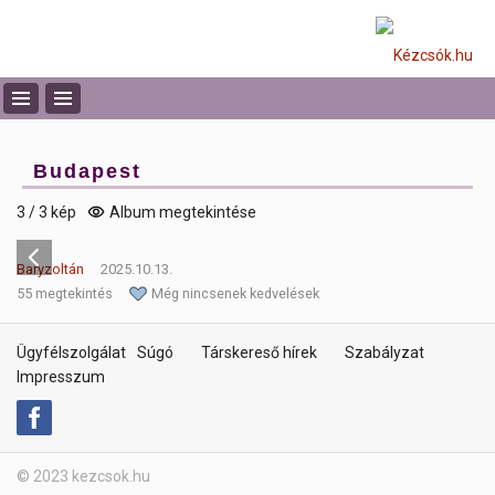
Budapest
3 / 3 kép
Album megtekintése
Baryzoltán
2025.10.13.
55 megtekintés
Még nincsenek kedvelések
Ügyfélszolgálat
Súgó
Társkereső hírek
Szabályzat
Impresszum
© 2023 kezcsok.hu