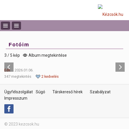
Fotóim
3 / 5 kép
Album megtekintése
Edit
2026.01.06.
347 megtekintés
2 kedvelés
Ügyfélszolgálat
Súgó
Társkereső hírek
Szabályzat
Impresszum
© 2023 kezcsok.hu