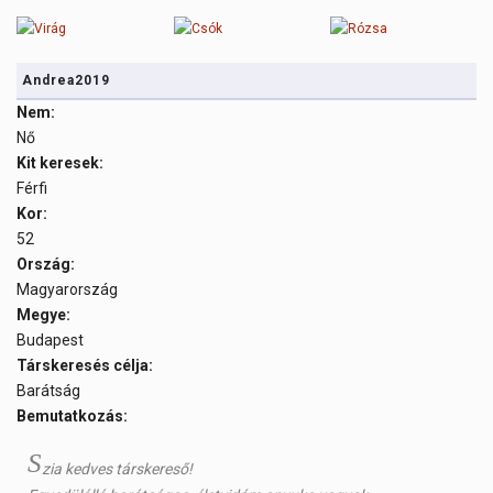
Andrea2019
Nem:
Nő
Kit keresek:
Férfi
Kor:
52
Ország:
Magyarország
Megye:
Budapest
Társkeresés célja:
Barátság
Bemutatkozás:
S
zia kedves társkereső!