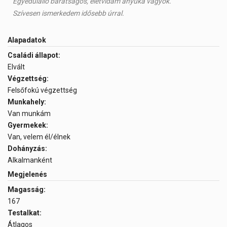
Egyedülálló barátságos, életvidám anyuka vagyok.
Szívesen ismerkedem idősebb úrral.
Alapadatok
Családi állapot:
Elvált
Végzettség:
Felsőfokú végzettség
Munkahely:
Van munkám
Gyermekek:
Van, velem él/élnek
Dohányzás:
Alkalmanként
Megjelenés
Magasság:
167
Testalkat:
Átlagos