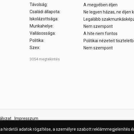
Távolság:
A megyében éljen
Családi állapota:
Ne legyen házas, ne éljen
Iskolázottsága:
Legalább szakmunkáskép
Munkahelye:
Nem szempont
Vallásossága:
A hite nem fontos
Politika:
Politikai nézeteit tisztele
Szex:
Nem szempont
3054 megtekintés
ályzat
Impresszum
 a hirdetői adatok rögzítése, a személyre szabott reklámmegjelenítés 