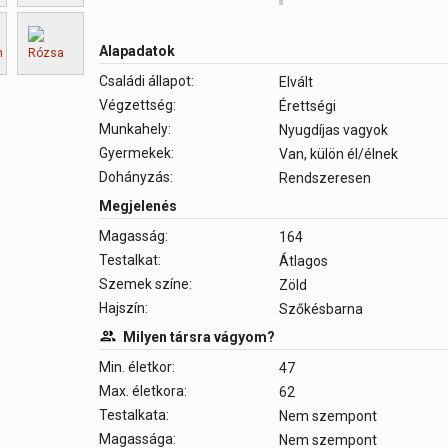
Alapadatok
Családi állapot:
Elvált
Végzettség:
Érettségi
Munkahely:
Nyugdíjas vagyok
Gyermekek:
Van, külön él/élnek
Dohányzás:
Rendszeresen
Megjelenés
Magasság:
164
Testalkat:
Átlagos
Szemek színe:
Zöld
Hajszín:
Szőkésbarna
Milyen társra vágyom?
Min. életkor:
47
Max. életkora:
62
Testalkata:
Nem szempont
Magassága:
Nem szempont