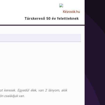
Társkereső 50 év felettieknek
ot keresek. Egyedül élek, van 2 lányom, akik
ön családjuk van.