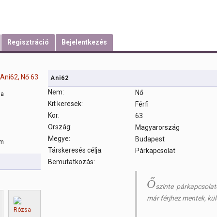
Regisztráció
Bejelentkezés
Ani62
Nem:
Nő
sa
Kit keresek:
Férfi
Kor:
63
m
Ország:
Magyarország
Megye:
Budapest
om
Társkeresés célja:
Párkapcsolat
Bemutatkozás:
Ő
szinte párkapcsolat
már férjhez mentek, kül