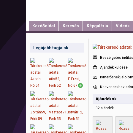
Kezdőoldal
Keresés
Képgaléria
Videók
Legújabb tagjaink
Beszélgetés indítá
Ajándék küldése
Ismerősnek jelölö
Kedvencekhez ad
Ajándékok
32 ajándék