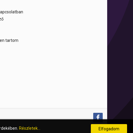
 kapcsolatban
ző
tben tartom
érdekében.
Részletek...
Elfogadom