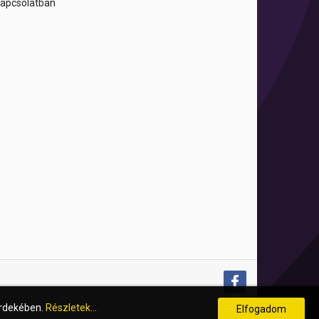
 kapcsolatban
érdekében.
Részletek...
Elfogadom