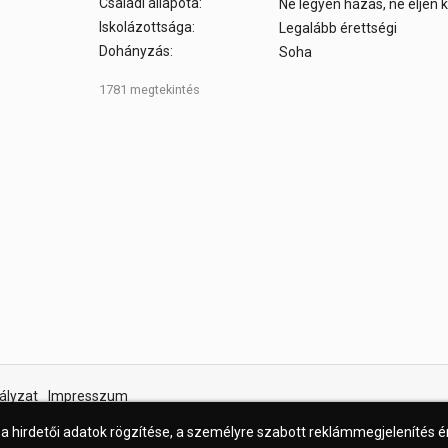
Családi állapota:
Ne legyen házas, ne éljen
Iskolázottsága:
Legalább érettségi
Dohányzás:
Soha
1781 megtekintés
ályzat
Impresszum
 a hirdetői adatok rögzítése, a személyre szabott reklámmegjelenítés 