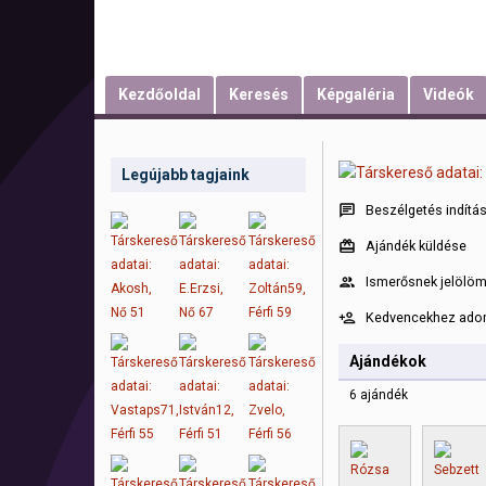
Kezdőoldal
Keresés
Képgaléria
Videók
Legújabb tagjaink
Beszélgetés indítá
Ajándék küldése
Ismerősnek jelölö
Kedvencekhez ad
Ajándékok
6 ajándék