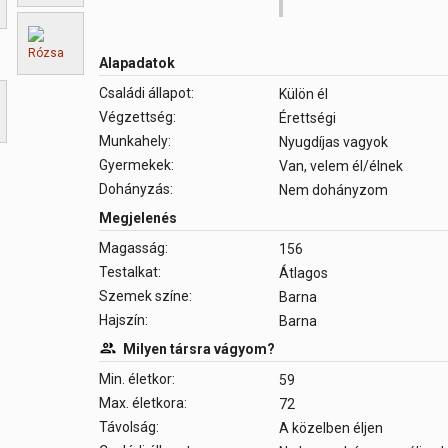
Alapadatok
Családi állapot:
Külön él
Végzettség:
Érettségi
Munkahely:
Nyugdíjas vagyok
Gyermekek:
Van, velem él/élnek
Dohányzás:
Nem dohányzom
Megjelenés
Magasság:
156
Testalkat:
Átlagos
Szemek színe:
Barna
Hajszín:
Barna
Milyen társra vágyom?
Min. életkor:
59
Max. életkora:
72
Távolság:
A közelben éljen