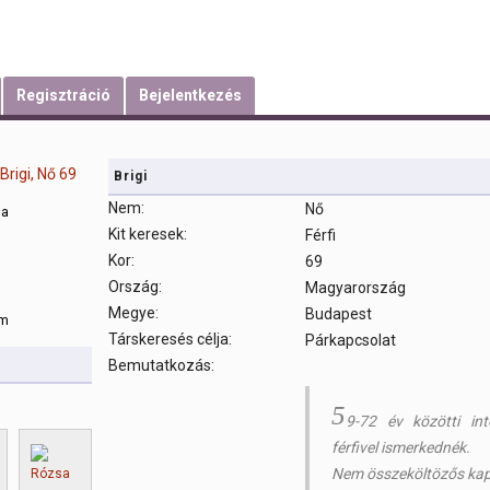
Regisztráció
Bejelentkezés
Brigi
Nem:
Nő
sa
Kit keresek:
Férfi
Kor:
69
m
Ország:
Magyarország
Megye:
Budapest
om
Társkeresés célja:
Párkapcsolat
Bemutatkozás:
5
9-72 év közötti int
férfivel ismerkednék.
Nem összeköltözős kap