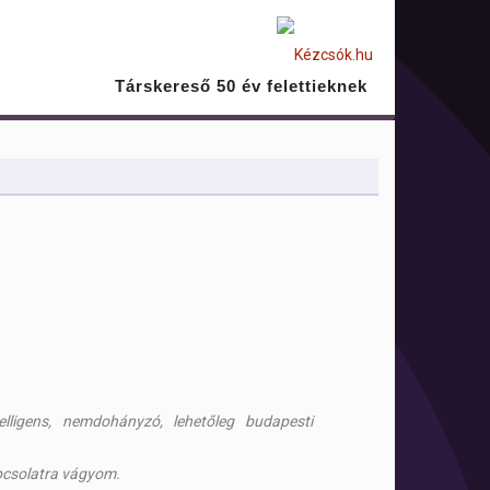
Társkereső 50 év felettieknek
elligens, nemdohányzó, lehetőleg budapesti
csolatra vágyom.