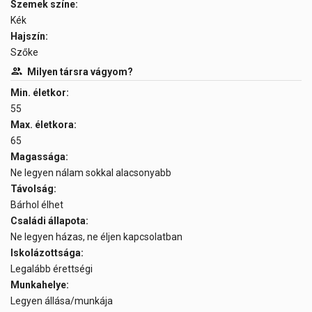
Szemek színe:
Kék
Hajszín:
Szőke
Milyen társra vágyom?
Min. életkor:
55
Max. életkora:
65
Magassága:
Ne legyen nálam sokkal alacsonyabb
Távolság:
Bárhol élhet
Családi állapota:
Ne legyen házas, ne éljen kapcsolatban
Iskolázottsága:
Legalább érettségi
Munkahelye:
Legyen állása/munkája