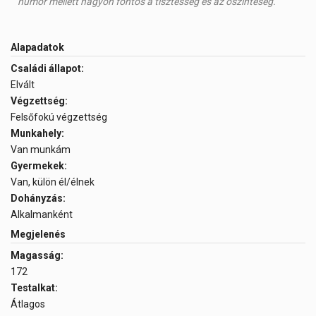
humor mellett nagyon fontos a tisztesség és az őszinteség.
Alapadatok
Családi állapot:
Elvált
Végzettség:
Felsőfokú végzettség
Munkahely:
Van munkám
Gyermekek:
Van, külön él/élnek
Dohányzás:
Alkalmanként
Megjelenés
Magasság:
172
Testalkat:
Átlagos