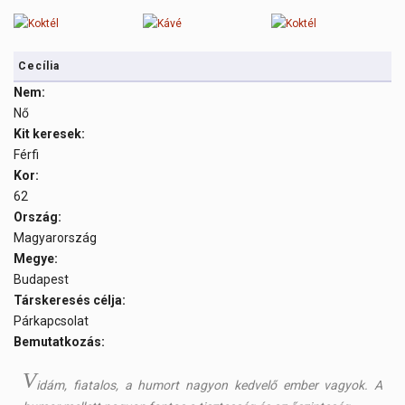
Cecília
Nem:
Nő
Kit keresek:
Férfi
Kor:
62
Ország:
Magyarország
Megye:
Budapest
Társkeresés célja:
Párkapcsolat
Bemutatkozás:
V
idám, fiatalos, a humort nagyon kedvelő ember vagyok. A