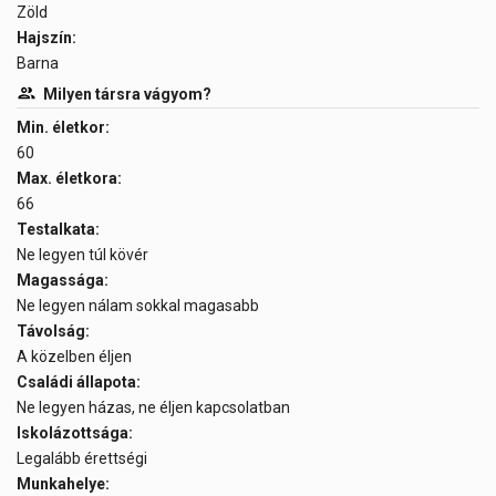
Zöld
Hajszín:
Barna
Milyen társra vágyom?
Min. életkor:
60
Max. életkora:
66
Testalkata:
Ne legyen túl kövér
Magassága:
Ne legyen nálam sokkal magasabb
Távolság:
A közelben éljen
Családi állapota:
Ne legyen házas, ne éljen kapcsolatban
Iskolázottsága:
Legalább érettségi
Munkahelye: