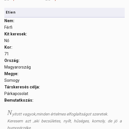
Etien
Nem:
Férfi
Kit keresek:
Nő
Kor:
71
Ország:
Magyarország
Megye:
Somogy
Társkeresés célja:
Párkapcsolat
Bemutatkozás:
N
yitott vagyok,minden értelmes elfoglaltságot szeretek.
Keresem azt ,aki becsületes, nyílt, hűséges, komoly, de jó a
humorérzéke.