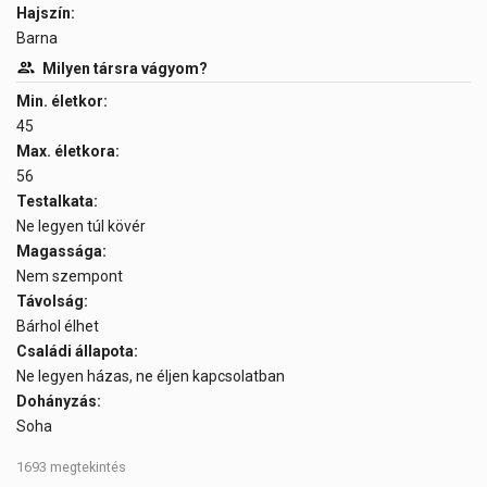
Hajszín:
Barna
Milyen társra vágyom?
Min. életkor:
45
Max. életkora:
56
Testalkata:
Ne legyen túl kövér
Magassága:
Nem szempont
Távolság:
Bárhol élhet
Családi állapota:
Ne legyen házas, ne éljen kapcsolatban
Dohányzás:
Soha
1693 megtekintés