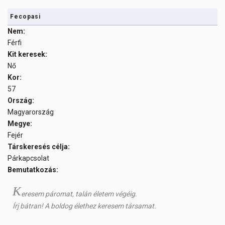
Fecopasi
Nem:
Férfi
Kit keresek:
Nő
Kor:
57
Ország:
Magyarország
Megye:
Fejér
Társkeresés célja:
Párkapcsolat
Bemutatkozás:
K
eresem páromat, talán életem végéig.
Írj bátran! A boldog élethez keresem társamat.