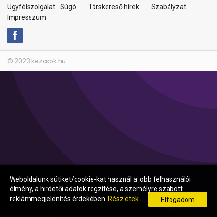
Ügyfélszolgálat
Súgó
Társkereső hírek
Szabályzat
Impresszum
© 2023 kezcsok.hu
Weboldalunk sütiket/cookie-kat használ a jobb felhasználói
élmény, a hirdetői adatok rögzítése, a személyre szabott
reklámmegjelenítés érdekében.
Részletek...
Elfogadom