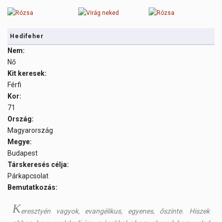
Hedifeher
Nem:
Nő
Kit keresek:
Férfi
Kor:
71
Ország:
Magyarország
Megye:
Budapest
Társkeresés célja:
Párkapcsolat
Bemutatkozás:
K
eresztyén vagyok, evangélikus, egyenes, őszinte. Hiszek