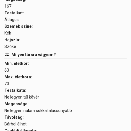
167
Testalkat:
Átlagos
Szemek színe:
Kék
Hajszín:
Szőke
Milyen társra vágyom?
Min. életkor:
63
Max. életkora:
70
Testalkata:
Ne legyen túl kövér
Magassága:
Ne legyen nálam sokkal alacsonyabb
Távolság:
Bárhol élhet
Családi állapota: