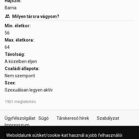
Hajszín:
Barna
Milyen társra vágyom?
Min. életkor:
56
Max. életkora:
64
Távolság:
A közelben éljen
Családi állapota:
Nem szempont
Szex:
Szexuálisan legyen aktív
1901 megtekintés
Ügyfélszolgálat
Súgó
Társkereső hírek
Szabályzat
Impresszum
Weboldalunk sütiket/cookie-kat használ a jobb felhasználói