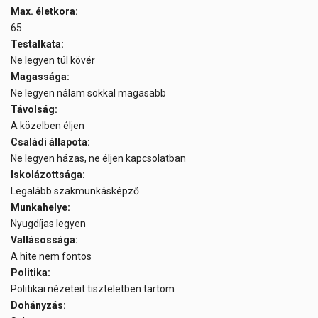
Max. életkora:
65
Testalkata:
Ne legyen túl kövér
Magassága:
Ne legyen nálam sokkal magasabb
Távolság:
A közelben éljen
Családi állapota:
Ne legyen házas, ne éljen kapcsolatban
Iskolázottsága:
Legalább szakmunkásképző
Munkahelye:
Nyugdíjas legyen
Vallásossága:
A hite nem fontos
Politika:
Politikai nézeteit tiszteletben tartom
Dohányzás: