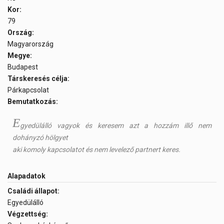
Kor:
79
Ország:
Magyarország
Megye:
Budapest
Társkeresés célja:
Párkapcsolat
Bemutatkozás:
E
gyedülálló vagyok és keresem azt a hozzám illő nem
dohányzó hölgyet
aki komoly kapcsolatot és nem levelező partnert keres.
Alapadatok
Családi állapot:
Egyedülálló
Végzettség: