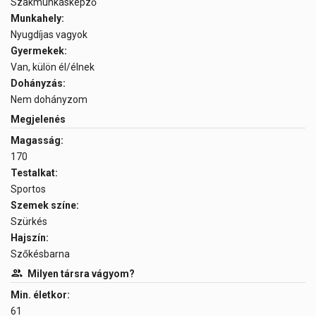
Szakmunkásképző
Munkahely:
Nyugdíjas vagyok
Gyermekek:
Van, külön él/élnek
Dohányzás:
Nem dohányzom
Megjelenés
Magasság:
170
Testalkat:
Sportos
Szemek színe:
Szürkés
Hajszín:
Szőkésbarna
Milyen társra vágyom?
Min. életkor:
61