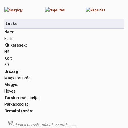
Lueke
Nem:
Férfi
Kit keresek:
Nő
Kor:
69
Ország:
Magyarország
Megye:
Heves
Társkeresés célja:
Párkapcsolat
Bemutatkozás:
M
úlnak a percek, múlnak az órák ........