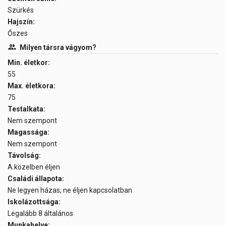
Szürkés
Hajszín:
Őszes
Milyen társra vágyom?
Min. életkor:
55
Max. életkora:
75
Testalkata:
Nem szempont
Magassága:
Nem szempont
Távolság:
A közelben éljen
Családi állapota:
Ne legyen házas, ne éljen kapcsolatban
Iskolázottsága:
Legalább 8 általános
Munkahelye: