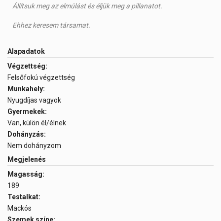
Állítsuk meg az elmúlást és éljük meg a pillanatot.
Ehhez keresem társamat.
Alapadatok
Végzettség:
Felsőfokú végzettség
Munkahely:
Nyugdíjas vagyok
Gyermekek:
Van, külön él/élnek
Dohányzás:
Nem dohányzom
Megjelenés
Magasság:
189
Testalkat:
Mackós
Szemek színe: