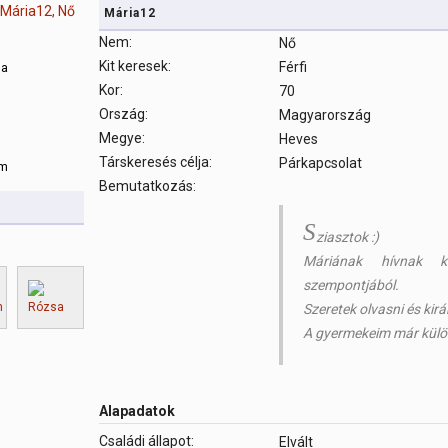
Mária12
Nem:
Nő
Kit keresek:
Férfi
sa
Kor:
70
Ország:
Magyarország
m
Megye:
Heves
Társkeresés célja:
Párkapcsolat
om
Bemutatkozás:
S
ziasztok :)
Máriának hívnak 
szempontjából.
Szeretek olvasni és kirá
A gyermekeim már külön
Alapadatok
Családi állapot:
Elvált