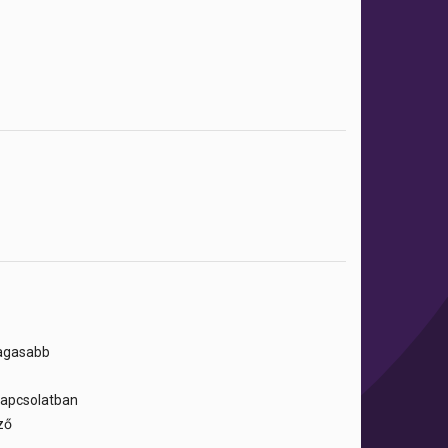
magasabb
 kapcsolatban
ző