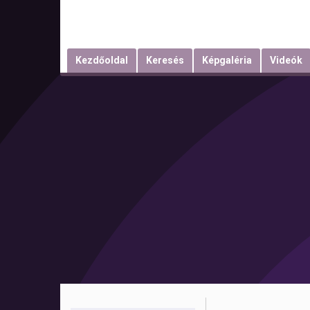
Kezdőoldal
Keresés
Képgaléria
Videók