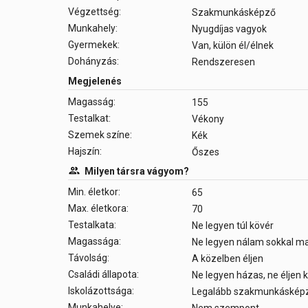
Végzettség:
Szakmunkásképző
Munkahely:
Nyugdíjas vagyok
Gyermekek:
Van, külön él/élnek
Dohányzás:
Rendszeresen
Megjelenés
Magasság:
155
Testalkat:
Vékony
Szemek színe:
Kék
Hajszín:
Őszes
Milyen társra vágyom?
Min. életkor:
65
Max. életkora:
70
Testalkata:
Ne legyen túl kövér
Magassága:
Ne legyen nálam sokkal 
Távolság:
A közelben éljen
Családi állapota:
Ne legyen házas, ne éljen
Iskolázottsága:
Legalább szakmunkáskép
Munkahelye: