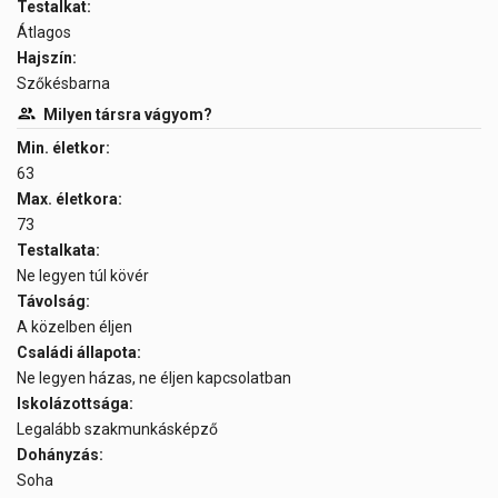
Testalkat:
Átlagos
Hajszín:
Szőkésbarna
Milyen társra vágyom?
Min. életkor:
63
Max. életkora:
73
Testalkata:
Ne legyen túl kövér
Távolság:
A közelben éljen
Családi állapota:
Ne legyen házas, ne éljen kapcsolatban
Iskolázottsága:
Legalább szakmunkásképző
Dohányzás:
Soha