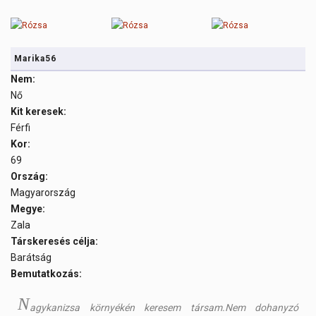
Marika56
Nem:
Nő
Kit keresek:
Férfi
Kor:
69
Ország:
Magyarország
Megye:
Zala
Társkeresés célja:
Barátság
Bemutatkozás:
N
agykanizsa környékén keresem társam.Nem dohanyzó