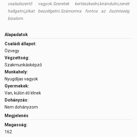
csaladszertő vagyok.Szeretek kertészkedni,kirándulni,zenét
hallgatni,jókat beszélgetni.Számomra fontos az őszinteség
bizalom.
Alapadatok
Családi állapot:
Özvegy
Végzettség:
Szakmunkásképző
Munkahely:
Nyugdíjas vagyok
Gyermekek:
Van, külön él/élnek
Dohányzás:
Nem dohányzom
Megjelenés
Magasság:
162