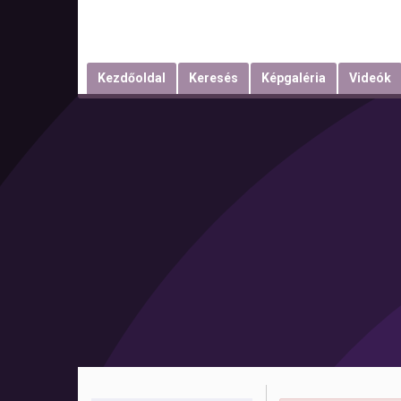
Kezdőoldal
Keresés
Képgaléria
Videók