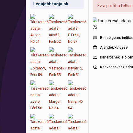
Legújabb tagjaink
Ez a profil, a felh
Beszélgetés indítá
Ajándék küldése
Ismerősnek jelölö
Kedvencekhez ad