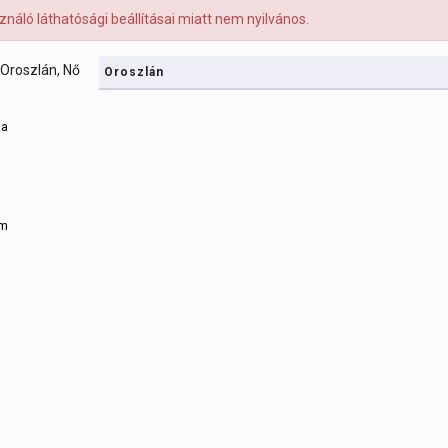
asználó láthatósági beállításai miatt nem nyilvános.
Oroszlán
sa
m
om