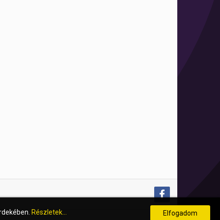
érdekében.
Részletek...
Elfogadom