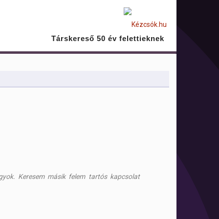
Társkereső 50 év felettieknek
vagyok. Keresem másik felem tartós kapcsolat