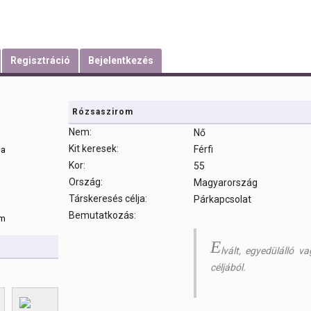
Regisztráció
Bejelentkezés
Rózsaszirom
Nem:
Nő
Kit keresek:
Férfi
sa
Kor:
55
Ország:
Magyarország
m
Társkeresés célja:
Párkapcsolat
Bemutatkozás:
om
E
lvált, egyedülálló 
céljából.