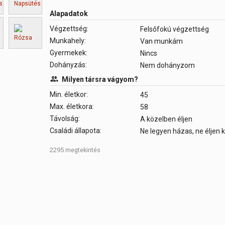
Alapadatok
Végzettség:
Felsőfokú végzettség
Munkahely:
Van munkám
Gyermekek:
Nincs
Dohányzás:
Nem dohányzom
Milyen társra vágyom?
Min. életkor:
45
Max. életkora:
58
Távolság:
A közelben éljen
Családi állapota:
Ne legyen házas, ne éljen
2295 megtekintés