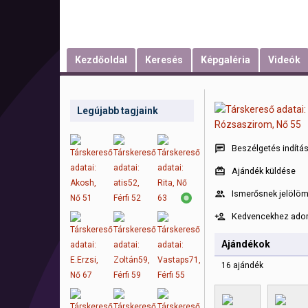
Kezdőoldal
Keresés
Képgaléria
Videók
Legújabb tagjaink
Beszélgetés indítá
Ajándék küldése
Ismerősnek jelölö
Kedvencekhez ad
Ajándékok
16 ajándék