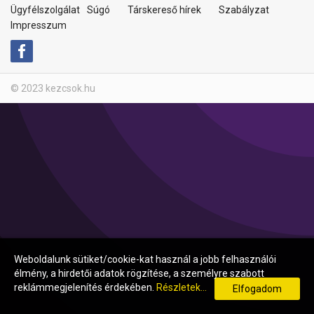
Ügyfélszolgálat
Súgó
Társkereső hírek
Szabályzat
Impresszum
© 2023 kezcsok.hu
Weboldalunk sütiket/cookie-kat használ a jobb felhasználói
élmény, a hirdetői adatok rögzítése, a személyre szabott
reklámmegjelenítés érdekében.
Részletek...
Elfogadom