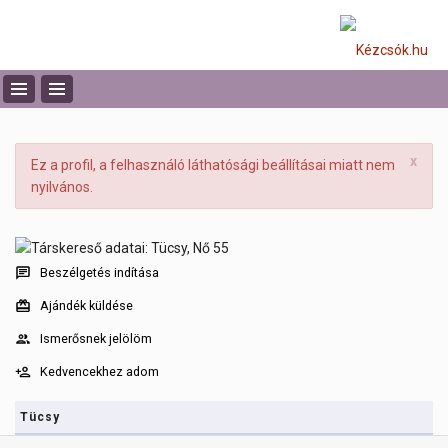
x
Ez a profil, a felhasználó láthatósági beállításai miatt nem
nyilvános.
Beszélgetés indítása
Ajándék küldése
Ismerősnek jelölöm
Kedvencekhez adom
Tücsy