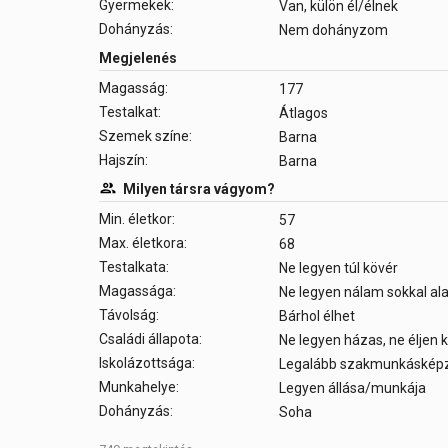
Gyermekek:
Van, külön él/élnek
Dohányzás:
Nem dohányzom
Megjelenés
Magasság:
177
Testalkat:
Átlagos
Szemek színe:
Barna
Hajszín:
Barna
Milyen társra vágyom?
Min. életkor:
57
Max. életkora:
68
Testalkata:
Ne legyen túl kövér
Magassága:
Ne legyen nálam sokkal a
Távolság:
Bárhol élhet
Családi állapota:
Ne legyen házas, ne éljen
Iskolázottsága:
Legalább szakmunkáskép
Munkahelye:
Legyen állása/munkája
Dohányzás:
Soha