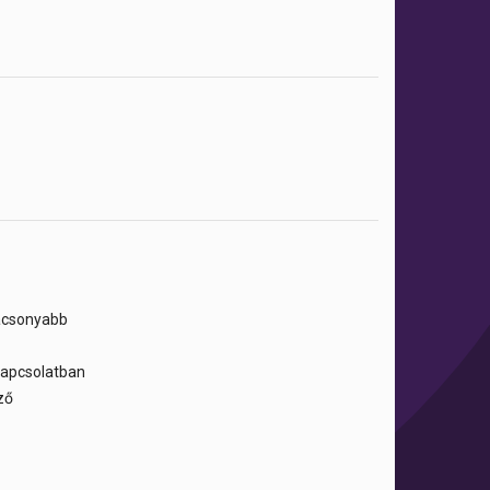
lacsonyabb
 kapcsolatban
ző