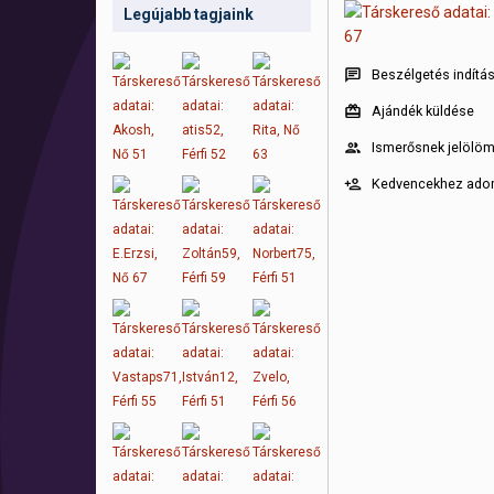
Legújabb tagjaink
Beszélgetés indítá
Ajándék küldése
Ismerősnek jelölö
Kedvencekhez ad