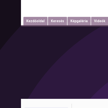
Kezdőoldal
Keresés
Képgaléria
Videók