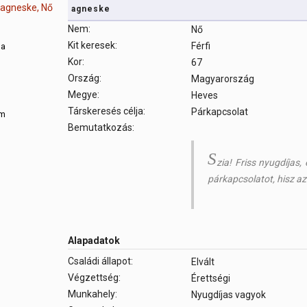
agneske
Nem:
Nő
Kit keresek:
Férfi
sa
Kor:
67
Ország:
Magyarország
m
Megye:
Heves
Társkeresés célja:
Párkapcsolat
om
Bemutatkozás:
S
zia! Friss nyugdíjas,
párkapcsolatot, hisz az
Alapadatok
Családi állapot:
Elvált
Végzettség:
Érettségi
Munkahely:
Nyugdíjas vagyok