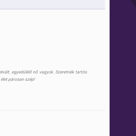
 elvált, egyedülélő nő vagyok. Szeretnék tartós
 élet párosan szép!