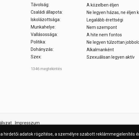
Távolság:
A közelben éljen
Családi állapota:
Ne legyen házas, ne éljen
Iskolázottsága:
Legalább érettségi
Munkahelye:
Nem szempont
Vallásossága:
A hite nem fontos
Politika:
Ne legyen túlzottan jobbol
Dohányzás:
Alkalmanként
Szex:
Szexuálisan legyen aktív
1346 megtekintés
ályzat
Impresszum
 a hirdetői adatok rögzítése, a személyre szabott reklámmegjelenítés 