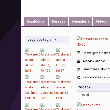
Kezdőoldal
Keresés
Képgaléria
Videók
Legújabb tagjaink
Beszélgetés indítá
Ajándék küldése
Ismerősnek jelölö
Kedvencekhez ad
Videók
1 videó