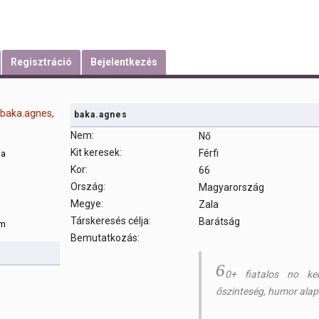
Regisztráció
Bejelentkezés
baka.agnes
Nem:
Nő
Kit keresek:
Férfi
sa
Kor:
66
Ország:
Magyarország
m
Megye:
Zala
Társkeresés célja:
Barátság
om
Bemutatkozás:
6
0+ fiatalos no ker
őszinteség, humor alap