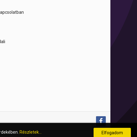
 kapcsolatban
dali
érdekében.
Részletek...
Elfogadom