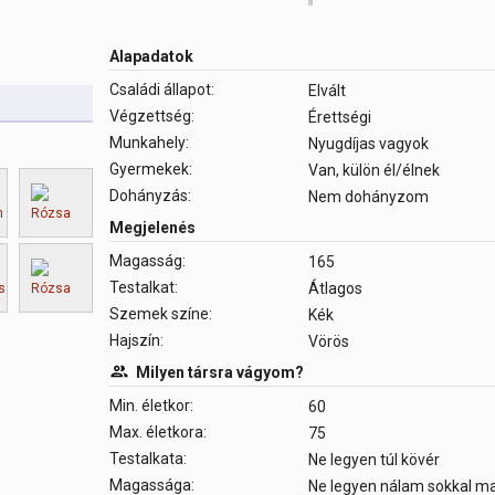
Alapadatok
Családi állapot:
Elvált
Végzettség:
Érettségi
Munkahely:
Nyugdíjas vagyok
Gyermekek:
Van, külön él/élnek
Dohányzás:
Nem dohányzom
Megjelenés
Magasság:
165
Testalkat:
Átlagos
Szemek színe:
Kék
Hajszín:
Vörös
Milyen társra vágyom?
Min. életkor:
60
Max. életkora:
75
Testalkata:
Ne legyen túl kövér
Magassága:
Ne legyen nálam sokkal 