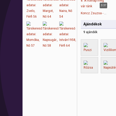
3:37
Koncz Zsuzsa - 8. A holnap még vár ránk
Ajándékok
9 ajándék