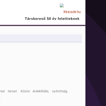
Társkereső 50 év felettieknek
esi társat. Közös érdeklődés, nyitottság,
.