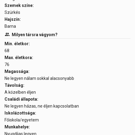
Szemek színe:
Szürkés
Hajszín:
Barna
Milyen társra vágyom?
Min. életkor:
68
Max. életkora:
76
Magassága:
Ne legyen nálam sokkal alacsonyabb
Távolság:
A közelben éljen
Családi állapota:
Ne legyen házas, ne éljen kapcsolatban
Iskolázottsága:
Főiskola/egyetem
Munkahelye:
Nyugdíjas legyen