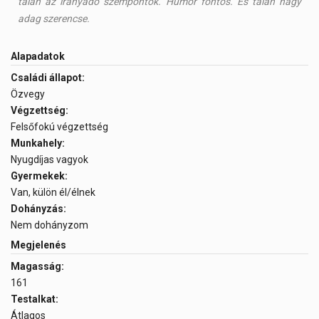
talán az irányadó szempontok. Humor fontos. És talán nagy
adag szerencse.
Alapadatok
Családi állapot:
Özvegy
Végzettség:
Felsőfokú végzettség
Munkahely:
Nyugdíjas vagyok
Gyermekek:
Van, külön él/élnek
Dohányzás:
Nem dohányzom
Megjelenés
Magasság:
161
Testalkat:
Átlagos