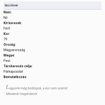
lászlóné
Nem:
Nő
Kit keresek:
Férfi
Kor:
79
Ország:
Magyarország
Megye:
Pest
Társkeresés célja:
Párkapcsolat
Bemutatkozás:
L
együnk még boldogok, a kor nem számít.
Mindenki megérdemli.