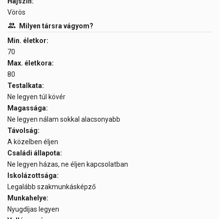
Hajszín:
Vörös
Milyen társra vágyom?
Min. életkor:
70
Max. életkora:
80
Testalkata:
Ne legyen túl kövér
Magassága:
Ne legyen nálam sokkal alacsonyabb
Távolság:
A közelben éljen
Családi állapota:
Ne legyen házas, ne éljen kapcsolatban
Iskolázottsága:
Legalább szakmunkásképző
Munkahelye:
Nyugdíjas legyen