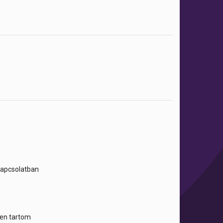
 kapcsolatban
tben tartom