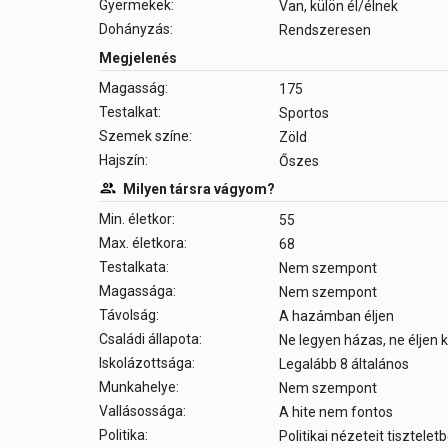
Gyermekek:
Van, külön él/élnek
Dohányzás:
Rendszeresen
Megjelenés
Magasság:
175
Testalkat:
Sportos
Szemek színe:
Zöld
Hajszín:
Őszes
Milyen társra vágyom?
Min. életkor:
55
Max. életkora:
68
Testalkata:
Nem szempont
Magassága:
Nem szempont
Távolság:
A hazámban éljen
Családi állapota:
Ne legyen házas, ne éljen
Iskolázottsága:
Legalább 8 általános
Munkahelye:
Nem szempont
Vallásossága:
A hite nem fontos
Politika:
Politikai nézeteit tisztele