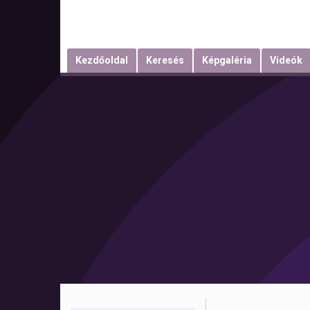
Kezdőoldal
Keresés
Képgaléria
Videók