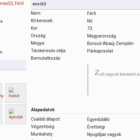
misi52
Nem:
Férfi
Kit keresek:
Nő
sa
Kor:
73
Ország:
Magyarország
m
Megye:
Borsod-Abaúj-Zemplén
Társkeresés célja:
Párkapcsolat
om
Bemutatkozás:
Z
oli vagyok keresem az
Alapadatok
Családi állapot:
Egyedülálló
Végzettség:
Érettségi
Munkahely:
Nyugdíjas vagyok