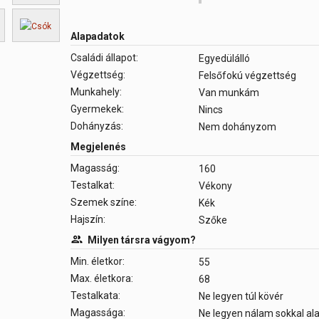
Alapadatok
Családi állapot:
Egyedülálló
Végzettség:
Felsőfokú végzettség
Munkahely:
Van munkám
Gyermekek:
Nincs
Dohányzás:
Nem dohányzom
Megjelenés
Magasság:
160
Testalkat:
Vékony
Szemek színe:
Kék
Hajszín:
Szőke
Milyen társra vágyom?
Min. életkor:
55
Max. életkora:
68
Testalkata:
Ne legyen túl kövér
Magassága:
Ne legyen nálam sokkal a