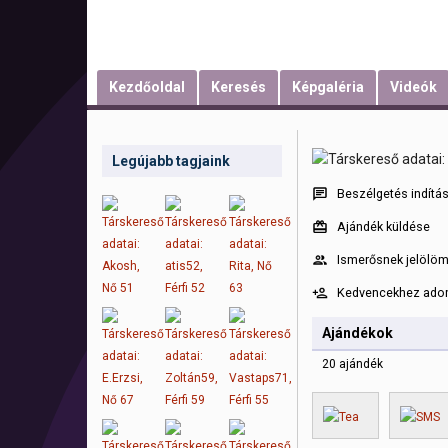
Kezdőoldal
Keresés
Képgaléria
Videók
Legújabb tagjaink
Beszélgetés indítá
Ajándék küldése
Ismerősnek jelölö
Kedvencekhez ad
Ajándékok
20 ajándék