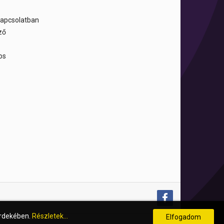
 kapcsolatban
ző
sos
érdekében.
Részletek...
Elfogadom