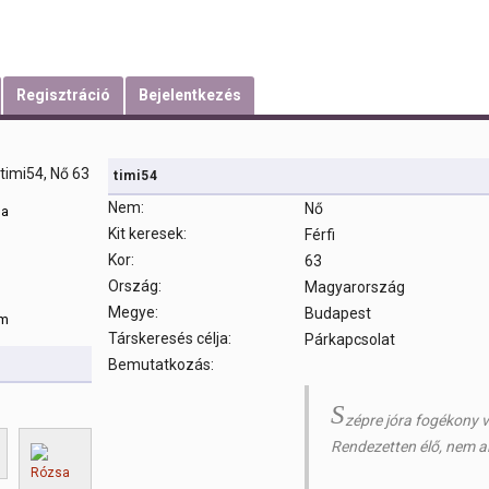
Regisztráció
Bejelentkezés
timi54
Nem:
Nő
sa
Kit keresek:
Férfi
Kor:
63
m
Ország:
Magyarország
Megye:
Budapest
om
Társkeresés célja:
Párkapcsolat
Bemutatkozás:
S
zépre jóra fogékony 
Rendezetten élő, nem a