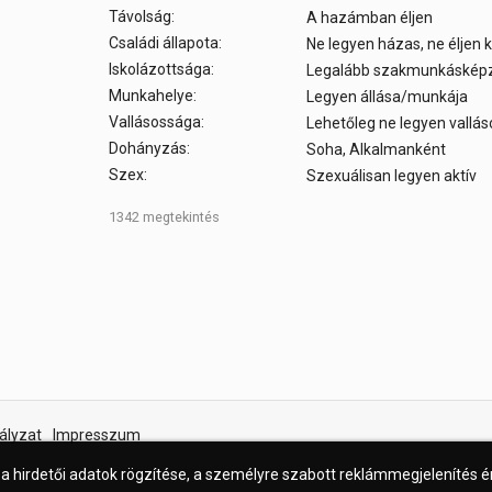
Távolság:
A hazámban éljen
Családi állapota:
Ne legyen házas, ne éljen
Iskolázottsága:
Legalább szakmunkáskép
Munkahelye:
Legyen állása/munkája
Vallásossága:
Lehetőleg ne legyen vallá
Dohányzás:
Soha, Alkalmanként
Szex:
Szexuálisan legyen aktív
1342 megtekintés
ályzat
Impresszum
 a hirdetői adatok rögzítése, a személyre szabott reklámmegjelenítés 