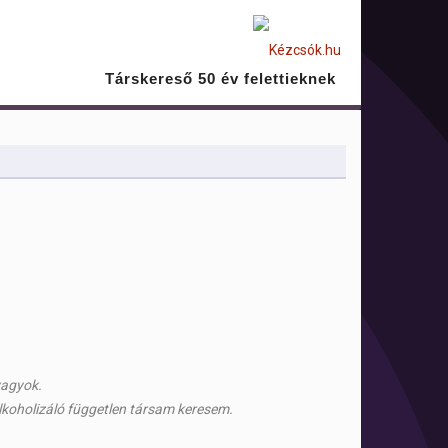
Társkereső 50 év felettieknek
vagyok.
lkoholizáló független társam keresem.