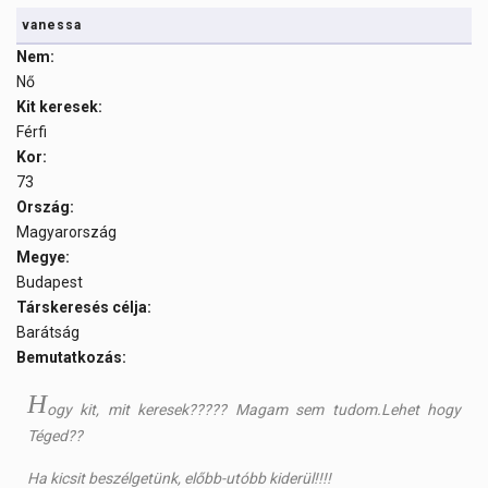
vanessa
Nem:
Nő
Kit keresek:
Férfi
Kor:
73
Ország:
Magyarország
Megye:
Budapest
Társkeresés célja:
Barátság
Bemutatkozás:
H
ogy kit, mit keresek????? Magam sem tudom.Lehet hogy
Téged??
Ha kicsit beszélgetünk, előbb-utóbb kiderül!!!!