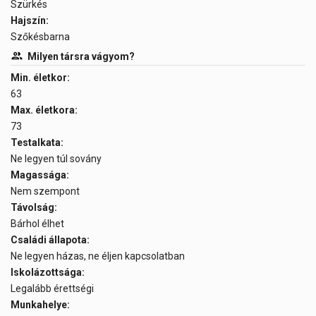
Szürkés
Hajszín:
Szőkésbarna
Milyen társra vágyom?
Min. életkor:
63
Max. életkora:
73
Testalkata:
Ne legyen túl sovány
Magassága:
Nem szempont
Távolság:
Bárhol élhet
Családi állapota:
Ne legyen házas, ne éljen kapcsolatban
Iskolázottsága:
Legalább érettségi
Munkahelye: