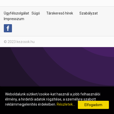
Ügyfélszolgálat
Súgó
Társkereső hírek
Szabályzat
Impresszum
© 2023 kezcsok.hu
Weboldalunk sütiket/cookie-kat használ a jobb felhasználói
élmény, a hirdetői adatok rögzítése, a személyre szabott
reklámmegjelenítés érdekében.
Részletek...
Elfogadom