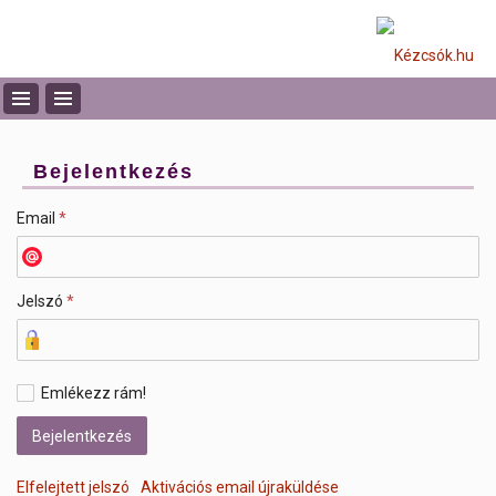
Bejelentkezés
Email
*
Jelszó
*
Emlékezz rám!
Elfelejtett jelszó
Aktivációs email újraküldése