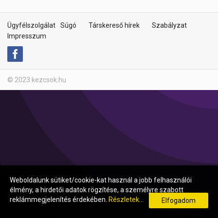
Ügyfélszolgálat
Súgó
Társkereső hírek
Szabályzat
Impresszum
© 2023 kezcsok.hu
Weboldalunk sütiket/cookie-kat használ a jobb felhasználói
élmény, a hirdetői adatok rögzítése, a személyre szabott
reklámmegjelenítés érdekében.
Részletek...
Elfogadom