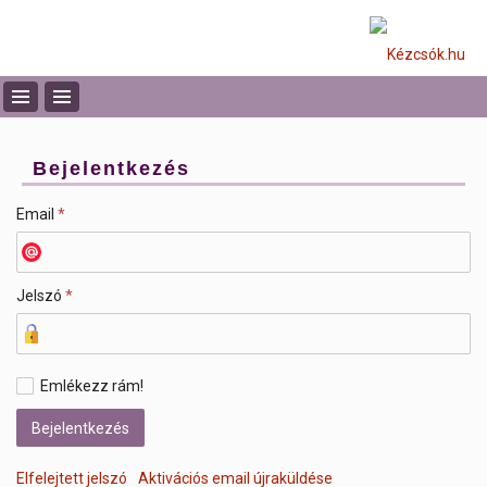
Bejelentkezés
Email
*
Jelszó
*
Emlékezz rám!
Elfelejtett jelszó
Aktivációs email újraküldése