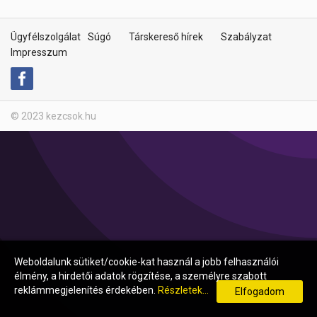
Ügyfélszolgálat
Súgó
Társkereső hírek
Szabályzat
Impresszum
© 2023 kezcsok.hu
Weboldalunk sütiket/cookie-kat használ a jobb felhasználói
élmény, a hirdetői adatok rögzítése, a személyre szabott
reklámmegjelenítés érdekében.
Részletek...
Elfogadom