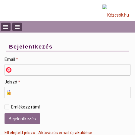
Bejelentkezés
Email
*
Jelszó
*
Emlékezz rám!
Elfelejtett jelszó
Aktivációs email újraküldése