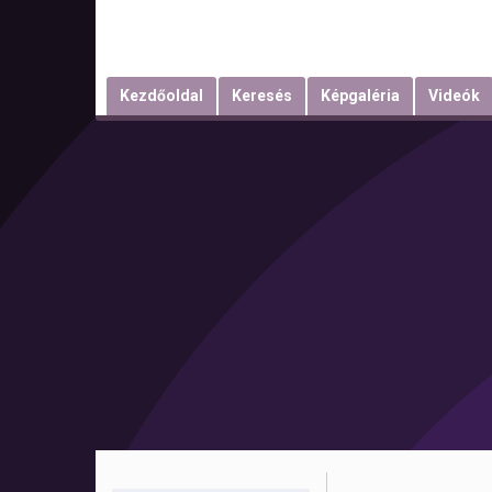
Kezdőoldal
Keresés
Képgaléria
Videók