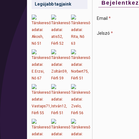
Bejelentke
Legújabb tagjaink
Email
*
Jelszó
*