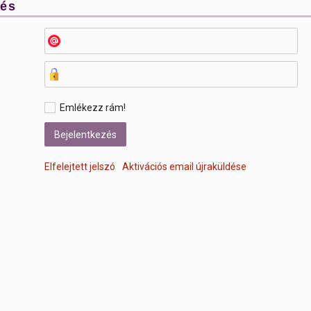
zés
Emlékezz rám!
Elfelejtett jelszó
Aktivációs email újraküldése