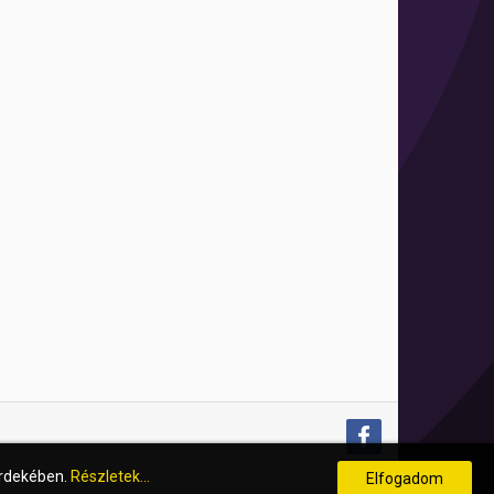
érdekében.
Részletek...
Elfogadom