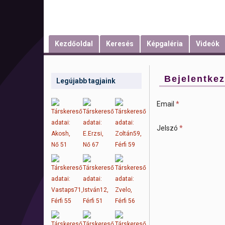
Kezdőoldal
Keresés
Képgaléria
Videók
Bejelentke
Legújabb tagjaink
Email
*
Jelszó
*