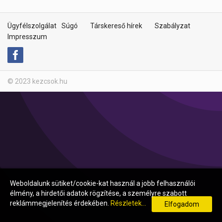
Ügyfélszolgálat
Súgó
Társkereső hírek
Szabályzat
Impresszum
© 2023 kezcsok.hu
Weboldalunk sütiket/cookie-kat használ a jobb felhasználói
élmény, a hirdetői adatok rögzítése, a személyre szabott
reklámmegjelenítés érdekében.
Részletek...
Elfogadom