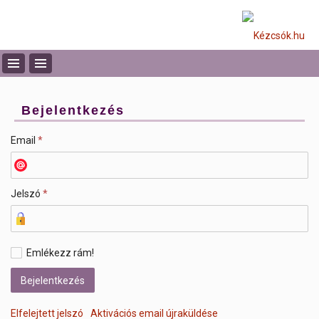
Bejelentkezés
Email
*
Jelszó
*
Emlékezz rám!
Elfelejtett jelszó
Aktivációs email újraküldése