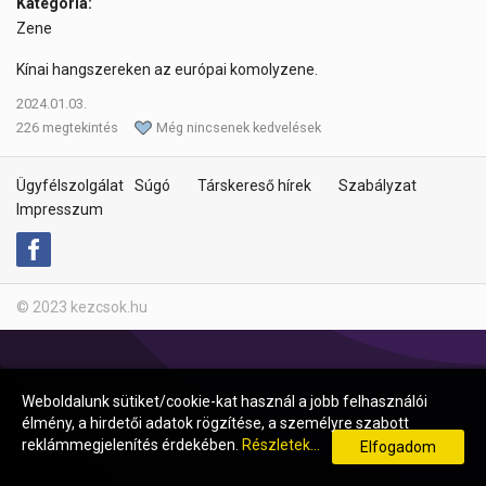
Kategória:
Zene
Kínai hangszereken az európai komolyzene.
2024.01.03.
226 megtekintés
Még nincsenek kedvelések
Ügyfélszolgálat
Súgó
Társkereső hírek
Szabályzat
Impresszum
© 2023 kezcsok.hu
Weboldalunk sütiket/cookie-kat használ a jobb felhasználói
élmény, a hirdetői adatok rögzítése, a személyre szabott
reklámmegjelenítés érdekében.
Részletek...
Elfogadom