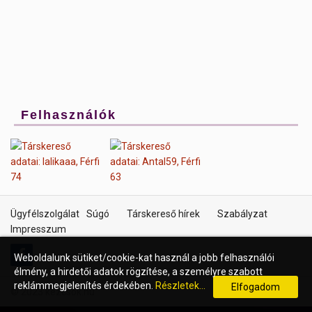
Felhasználók
lalikaaa
Antal59
Ügyfélszolgálat
Súgó
Társkereső hírek
Szabályzat
Impresszum
Weboldalunk sütiket/cookie-kat használ a jobb felhasználói
élmény, a hirdetői adatok rögzítése, a személyre szabott
reklámmegjelenítés érdekében.
Részletek...
Elfogadom
© 2023 kezcsok.hu