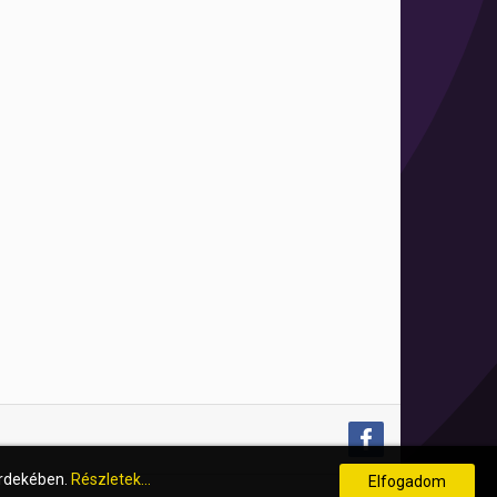
érdekében.
Részletek...
Elfogadom