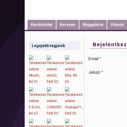
Kezdőoldal
Keresés
Képgaléria
Videók
Bejelentke
Legújabb tagjaink
Email
*
Jelszó
*