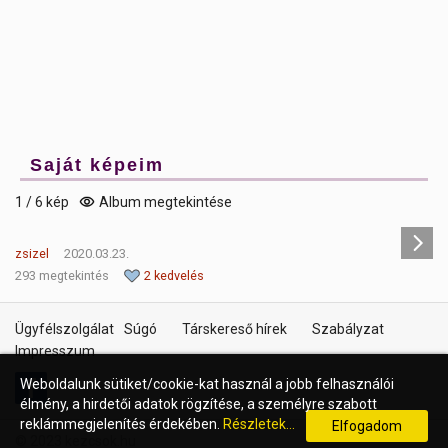
Saját képeim
1 / 6 kép
Album megtekintése
zsizel
2020.03.23.
293 megtekintés
2 kedvelés
Ügyfélszolgálat
Súgó
Társkereső hírek
Szabályzat
Impresszum
Weboldalunk sütiket/cookie-kat használ a jobb felhasználói
élmény, a hirdetői adatok rögzítése, a személyre szabott
reklámmegjelenítés érdekében.
Részletek...
Elfogadom
© 2023 kezcsok.hu