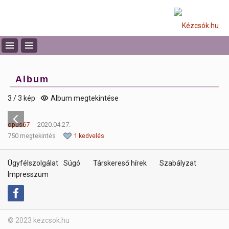
Album
3 / 3 kép
Album megtekintése
opus67
2020.04.27.
750 megtekintés
1 kedvelés
Ügyfélszolgálat
Súgó
Társkereső hírek
Szabályzat
Impresszum
© 2023 kezcsok.hu