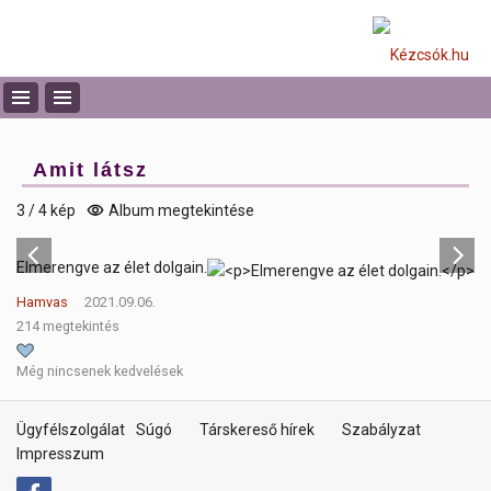
Amit látsz
3 / 4 kép
Album megtekintése
Elmerengve az élet dolgain.
Hamvas
2021.09.06.
214 megtekintés
Még nincsenek kedvelések
Ügyfélszolgálat
Súgó
Társkereső hírek
Szabályzat
Impresszum