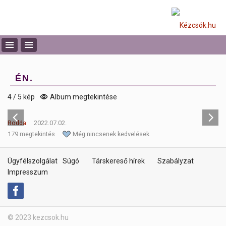
ÉN.
4 / 5 kép
Album megtekintése
Rodda
2022.07.02.
179 megtekintés
Még nincsenek kedvelések
Ügyfélszolgálat
Súgó
Társkereső hírek
Szabályzat
Impresszum
© 2023 kezcsok.hu