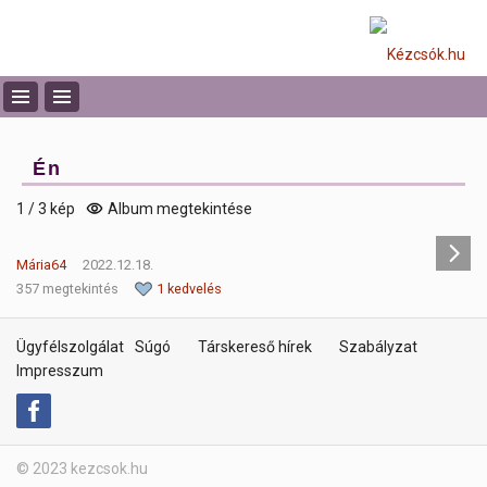
Én
1 / 3 kép
Album megtekintése
Mária64
2022.12.18.
357 megtekintés
1 kedvelés
Ügyfélszolgálat
Súgó
Társkereső hírek
Szabályzat
Impresszum
© 2023 kezcsok.hu