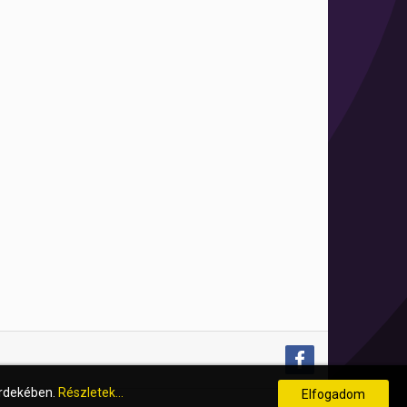
érdekében.
Részletek...
Elfogadom