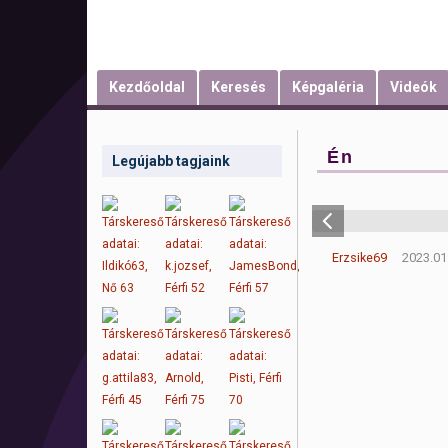
Kezdőoldal
Keresés
Képgaléria
Videók
Én
Legújabb tagjaink
Erzsike69
2023.01