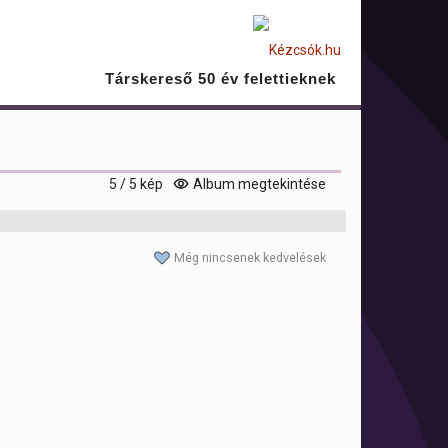
Társkereső 50 év felettieknek
5 / 5 kép
Album megtekintése
Még nincsenek kedvelések