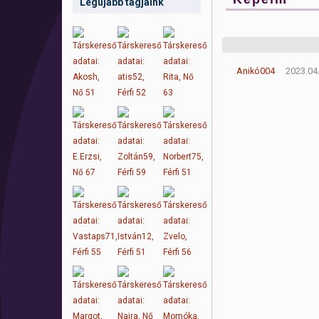
Legújabb tagjaink
Anikó004
2023.04