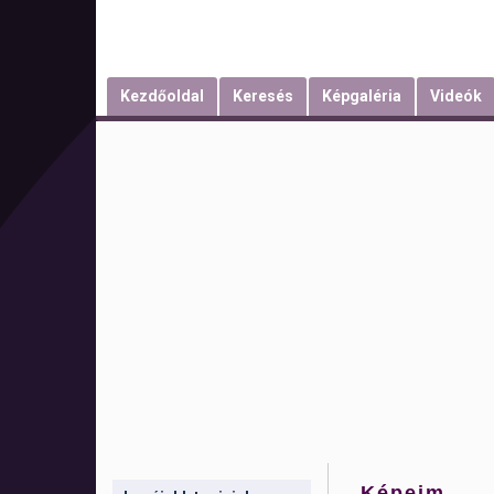
Kezdőoldal
Keresés
Képgaléria
Videók
Képeim