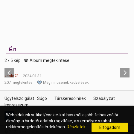
Én
2 / 5 kép
Album megtekintése
zsolo73
2024.01.31.
207 megtekintés
Még nincsenek kedvelések
Ügyfélszolgálat
Súgó
Társkereső hírek
Szabályzat
Impresszum
Weboldalunk sütiket/cookie-kat használ a jobb felhasználói
élmény, a hirdetői adatok rögzítése, a személyre szabott
reklámmegjelenítés érdekében.
Részletek...
Elfogadom
© 2023 kezcsok.hu